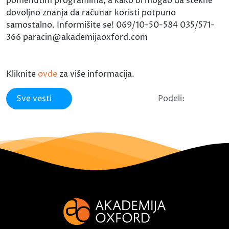
pomenutim programima, a kako bi mogao da stekne
dovoljno znanja da računar koristi potpuno
samostalno. Informišite se! 069/10-50-584 035/571-
366 paracin@akademijaoxford.com
Kliknite
ovde
za više informacija.
Sve vesti
Podeli: