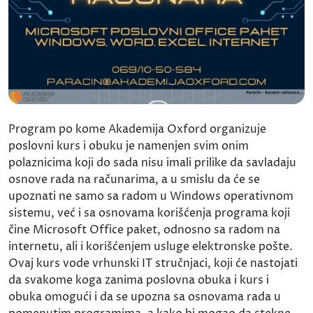
Program po kome Akademija Oxford organizuje
poslovni kurs i obuku je namenjen svim onim
polaznicima koji do sada nisu imali prilike da savladaju
osnove rada na računarima, a u smislu da će se
upoznati ne samo sa radom u Windows operativnom
sistemu, već i sa osnovama korišćenja programa koji
čine Microsoft Office paket, odnosno sa radom na
internetu, ali i korišćenjem usluge elektronske pošte.
Ovaj kurs vode vrhunski IT stručnjaci, koji će nastojati
da svakome koga zanima poslovna obuka i kurs i
obuka omogući i da se upozna sa osnovama rada u