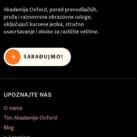
Akademija Oxford, pored prevodilačkih,
pruža i raznovrsne obrazovne usluge,
uključujući kurseve jezika, stručno
usavršavanje i obuke za različite veštine.
SARAĐUJMO!
UPOZNAJTE NAS
O nama
Tim Akademije Oxford
Blog