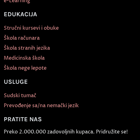
e-Learning
EDUKACIJA
Stručni kursevi i obuke
Škola računara
Škola stranih jezika
Medicinska škola
Škola nege lepote
USLUGE
Sudski tumač
Prevođenje sa/na nemački jezik
PRATITE NAS
Preko 2.000.000 zadovoljnih kupaca. Pridružite se!