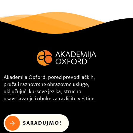
Akademija Oxford, pored prevodilačkih,
pruža i raznovrsne obrazovne usluge,
uključujući kurseve jezika, stručno
usavršavanje i obuke za različite veštine.
SARAĐUJMO!