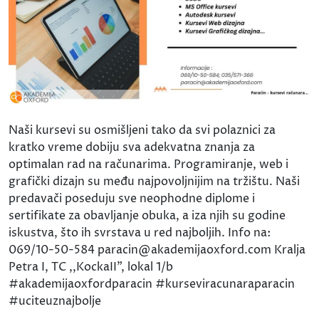
Naši kursevi su osmišljeni tako da svi polaznici za
kratko vreme dobiju sva adekvatna znanja za
optimalan rad na računarima. Programiranje, web i
grafički dizajn su među najpovoljnijim na tržištu. Naši
predavači poseduju sve neophodne diplome i
sertifikate za obavljanje obuka, a iza njih su godine
iskustva, što ih svrstava u red najboljih. Info na:
069/10-50-584 paracin@akademijaoxford.com Kralja
Petra I, TC ,,KockaII", lokal 1/b
#akademijaoxfordparacin #kurseviracunaraparacin
#uciteuznajbolje