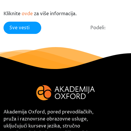
Kliknite
ovde
za više informacija.
Sve vesti
Podeli:
Akademija Oxford, pored prevodilačkih,
pruža i raznovrsne obrazovne usluge,
uključujući kurseve jezika, stručno