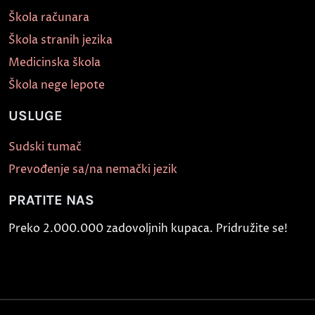
Škola računara
Škola stranih jezika
Medicinska škola
Škola nege lepote
USLUGE
Sudski tumač
Prevođenje sa/na nemački jezik
PRATITE NAS
Preko 2.000.000 zadovoljnih kupaca. Pridružite se!