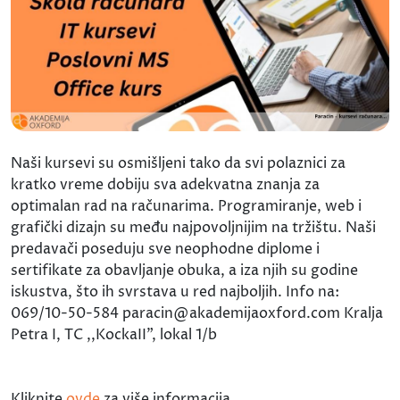
Naši kursevi su osmišljeni tako da svi polaznici za
kratko vreme dobiju sva adekvatna znanja za
optimalan rad na računarima. Programiranje, web i
grafički dizajn su među najpovoljnijim na tržištu. Naši
predavači poseduju sve neophodne diplome i
sertifikate za obavljanje obuka, a iza njih su godine
iskustva, što ih svrstava u red najboljih. Info na:
069/10-50-584 paracin@akademijaoxford.com Kralja
Petra I, TC ,,KockaII", lokal 1/b
Kliknite
ovde
za više informacija.