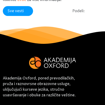
Sve vesti
Podeli:
Akademija Oxford, pored prevodilačkih,
pruža i raznovrsne obrazovne usluge,
uključujući kurseve jezika, stručno
usavršavanje i obuke za različite veštine.