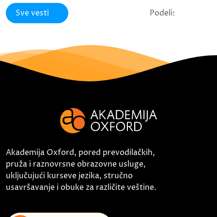
Sve vesti
Podeli:
Akademija Oxford, pored prevodilačkih,
pruža i raznovrsne obrazovne usluge,
uključujući kurseve jezika, stručno
usavršavanje i obuke za različite veštine.