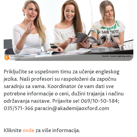
Priključite se uspešnom timu za učenje engleskog
jezika. Naši profesori su raspoloženi da započnu
saradnju sa vama. Koordinator će vam dati sve
potrebne informacije o ceni, dužini trajanja i načinu
održavanja nastave. Prijavite se! 069/10-50-584;
035/571-366 paracin@akademijaoxford.com
Kliknite
ovde
za više informacija.