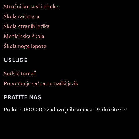
Stručni kursevi i obuke
Škola računara
Škola stranih jezika
Medicinska škola
Škola nege lepote
USLUGE
Sudski tumač
Prevođenje sa/na nemački jezik
PRATITE NAS
Preko 2.000.000 zadovoljnih kupaca. Pridružite se!