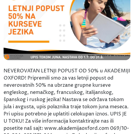
NEVEROVATAN LETNJI POPUST OD 50% u AKADEMIJI
OXFORD! Pripremili smo za vas letnji popust od
neverovatnih 50% na ubrzane grupne kurseve
engleskog, nemačkog, francuskog, italijanskog,
španskog i ruskog jezika! Nastava se održava tokom
jula i avgusta, upis polaznika traje tokom juna meseca.
Pri upisu potrebno je uplatiti celokupan iznos. UPIS JE
U TOKU! Za više informacija kontaktirajte nas ili
posetite naš sajt: www.akademijaoxford.com 069/10-