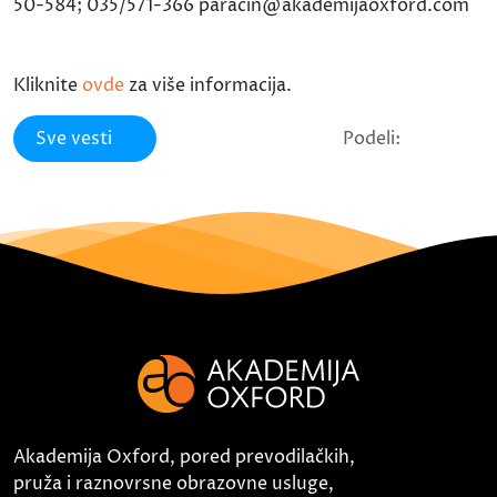
50-584; 035/571-366 paracin@akademijaoxford.com
Kliknite
ovde
za više informacija.
Sve vesti
Podeli:
Akademija Oxford, pored prevodilačkih,
pruža i raznovrsne obrazovne usluge,