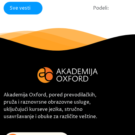
Sve vesti
Podeli:
Akademija Oxford, pored prevodilačkih,
pruža i raznovrsne obrazovne usluge,
uključujući kurseve jezika, stručno
usavršavanje i obuke za različite veštine.