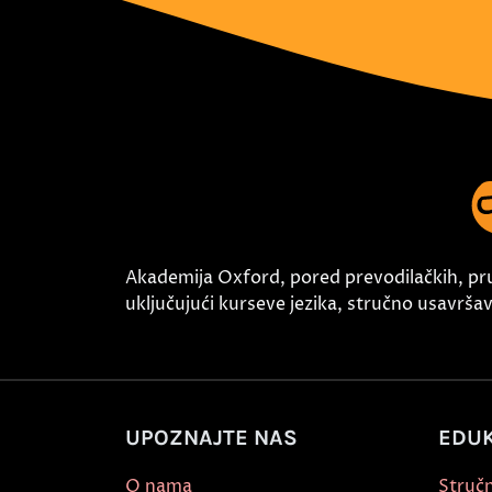
Akademija Oxford, pored prevodilačkih, pr
uključujući kurseve jezika, stručno usavršava
UPOZNAJTE NAS
EDUK
O nama
Stručn