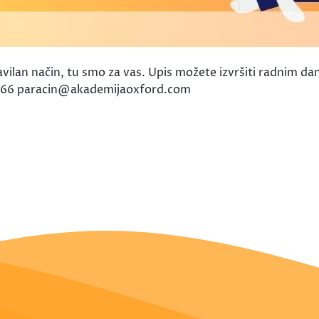
pravilan način, tu smo za vas. Upis možete izvršiti radnim 
366 paracin@akademijaoxford.com