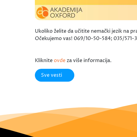
Ukoliko želite da učitite nemački jezik na 
Očekujemo vas! 069/10-50-584; 035/571-
Kliknite
ovde
za više informacija.
Sve vesti