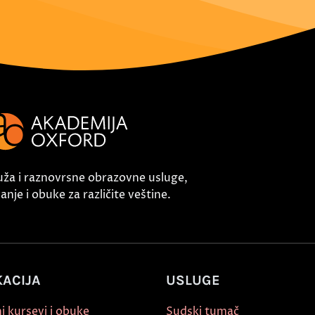
uža i raznovrsne obrazovne usluge,
nje i obuke za različite veštine.
ACIJA
USLUGE
i kursevi i obuke
Sudski tumač