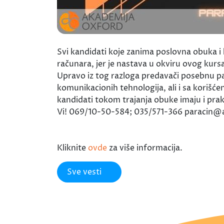
Svi kandidati koje zanima poslovna obuka i
računara, jer je nastava u okviru ovog kurs
Upravo iz tog razloga predavači posebnu 
komunikacionih tehnologija, ali i sa koriš
kandidati tokom trajanja obuke imaju i prak
Vi! 069/10-50-584; 035/571-366 paracin
Kliknite
ovde
za više informacija.
Sve vesti