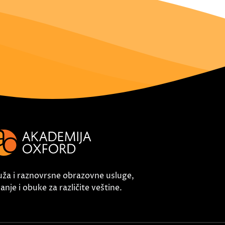
uža i raznovrsne obrazovne usluge,
nje i obuke za različite veštine.