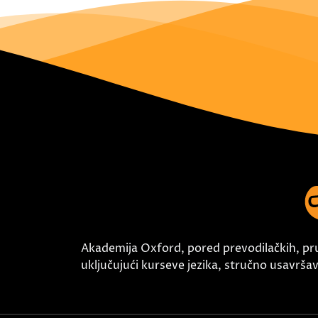
Akademija Oxford, pored prevodilačkih, pr
uključujući kurseve jezika, stručno usavršava