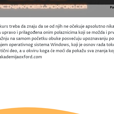
 kurs treba da znaju da se od njih ne očekuje apsolutno ni
a upravo i prilagođena onim polaznicima koji se možda i pr
pažnju na samom početku obuke posvećuju upoznavanju pol
ćenjem operativnog sistema Windows, koji je osnov rada to
tični deo, a u okviru koga će moći da pokažu sva znanja koj
@akademijaoxford.com