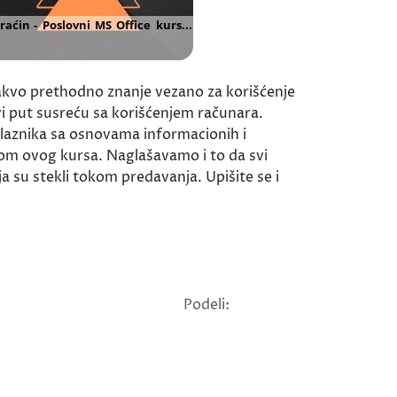
kakvo prethodno znanje vezano za korišćenje
vi put susreću sa korišćenjem računara.
aznika sa osnovama informacionih i
kom ovog kursa. Naglašavamo i to da svi
a su stekli tokom predavanja. Upišite se i
Podeli: