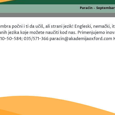
čni i ti da učiš, ali strani jezik! Engleski, nemački, ital
ranih jezika koje možete naučiti kod nas. Primenjujemo ino
10-50-584; 035/571-366 paracin@akademijaoxford.com Kralja