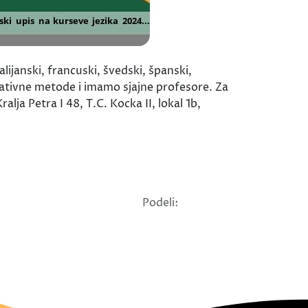
ijanski, francuski, švedski, španski,
vativne metode i imamo sjajne profesore. Za
 Petra I 48, T.C. Kocka II, lokal 1b,
Podeli: