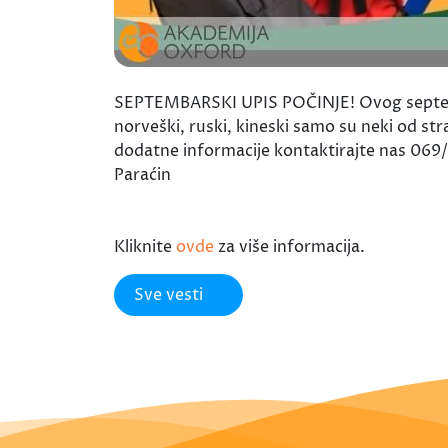
SEPTEMBARSKI UPIS POČINJE! Ovog septembra po
norveški, ruski, kineski samo su neki od st
dodatne informacije kontaktirajte nas 069/
Paraćin
Kliknite
ovde
za više informacija.
Sve vesti