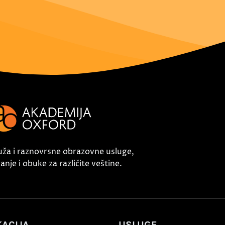
uža i raznovrsne obrazovne usluge,
nje i obuke za različite veštine.
ACIJA
USLUGE