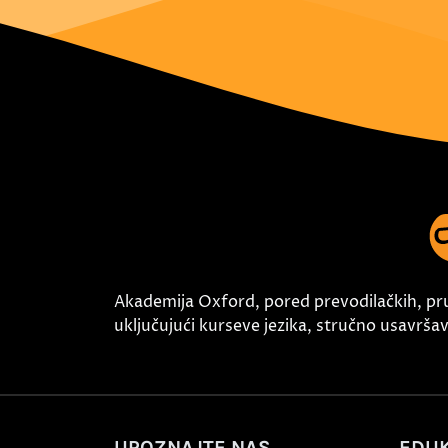
Akademija Oxford, pored prevodilačkih, pr
uključujući kurseve jezika, stručno usavršava
UPOZNAJTE NAS
EDUK