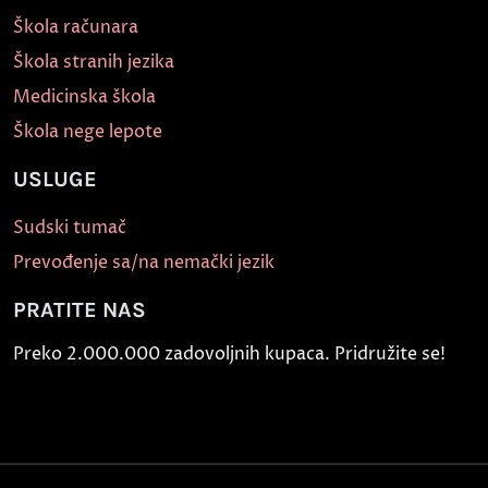
Škola računara
Škola stranih jezika
Medicinska škola
Škola nege lepote
USLUGE
Sudski tumač
Prevođenje sa/na nemački jezik
PRATITE NAS
Preko 2.000.000 zadovoljnih kupaca. Pridružite se!