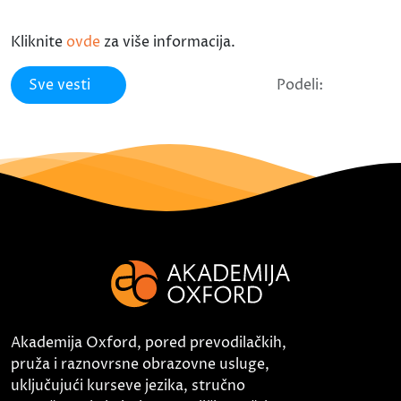
Kliknite
ovde
za više informacija.
Sve vesti
Podeli:
Akademija Oxford, pored prevodilačkih,
pruža i raznovrsne obrazovne usluge,
uključujući kurseve jezika, stručno