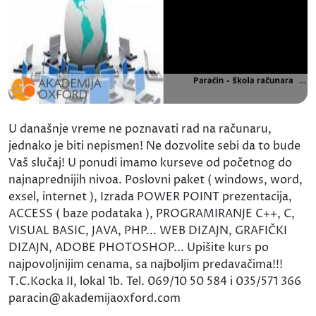
U današnje vreme ne poznavati rad na računaru,
jednako je biti nepismen! Ne dozvolite sebi da to bude
Vaš slučaj! U ponudi imamo kurseve od početnog do
najnaprednijih nivoa. Poslovni paket ( windows, word,
exsel, internet ), Izrada POWER POINT prezentacija,
ACCESS ( baze podataka ), PROGRAMIRANJE C++, C,
VISUAL BASIC, JAVA, PHP... WEB DIZAJN, GRAFIČKI
DIZAJN, ADOBE PHOTOSHOP... Upišite kurs po
najpovoljnijim cenama, sa najboljim predavačima!!!
T.C.Kocka II, lokal 1b. Tel. 069/10 50 584 i 035/571 366
paracin@akademijaoxford.com