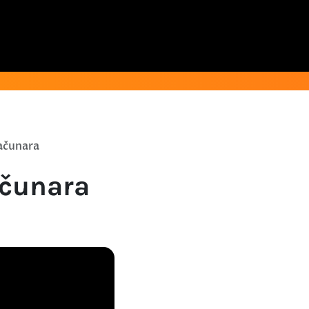
računara
ačunara