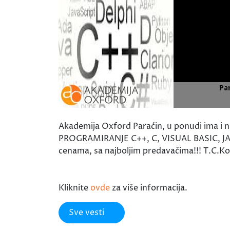
Akademija Oxford Paraćin, u ponudi ima i n
PROGRAMIRANJE C++, C, VISUAL BASIC, JAV
cenama, sa najboljim predavačima!!! T.C.Ko
Kliknite
ovde
za više informacija.
Sve vesti