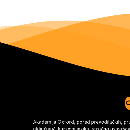
Akademija Oxford, pored prevodilačkih, pr
uključujući kurseve jezika, stručno usavršava