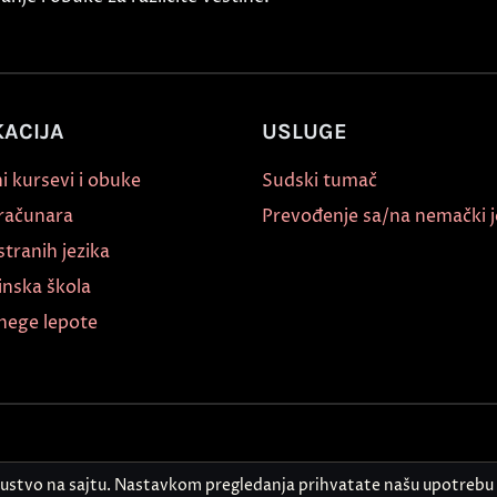
ACIJA
USLUGE
i kursevi i obuke
Sudski tumač
 računara
Prevođenje sa/na nemački j
stranih jezika
inska škola
nege lepote
kustvo na sajtu. Nastavkom pregledanja prihvatate našu upotrebu 