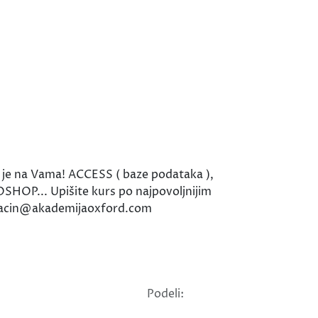
a je na Vama! ACCESS ( baze podataka ),
OP... Upišite kurs po najpovoljnijim
 paracin@akademijaoxford.com
Podeli: