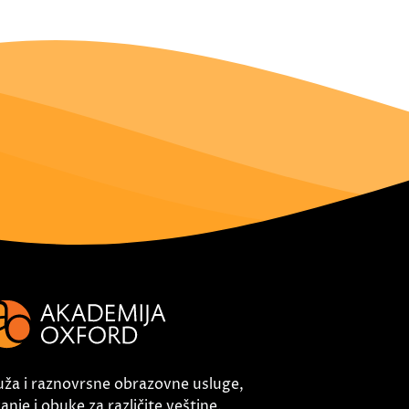
uža i raznovrsne obrazovne usluge,
nje i obuke za različite veštine.