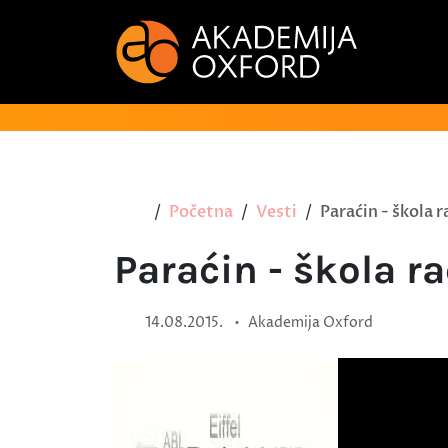
Početna
Vesti
Paraćin - škola 
Paraćin - škola r
•
14.08.2015.
Akademija Oxford