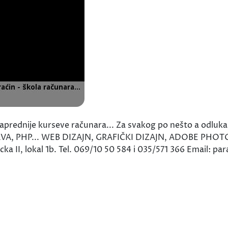
aprednije kurseve računara... Za svakog po nešto a odluk
A, PHP... WEB DIZAJN, GRAFIČKI DIZAJN, ADOBE PHOTOSH
cka II, lokal 1b. Tel. 069/10 50 584 i 035/571 366 Email: