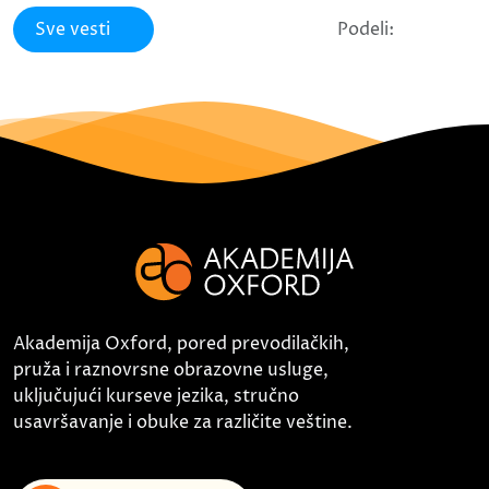
Sve vesti
Podeli:
Akademija Oxford, pored prevodilačkih,
pruža i raznovrsne obrazovne usluge,
uključujući kurseve jezika, stručno
usavršavanje i obuke za različite veštine.