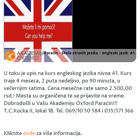
U toku je upis na kurs engleskog jezika nivoa A1. Kurs
traje 4 meseca, 2 puta nedeljno, po 90 minuta, u
večernjim satima. Cena mesečne rate samo 2.500,00
rsd.! Mesta su organičena te se prijavite na vreme.
Dobrodošli u Vašu Akademiju Oxford Paraćin!!!
T.C.Kocka II, lokal 1B. Tel. 069/10 50 584 i 035/571 366
Kliknite
ovde
za više informacija.