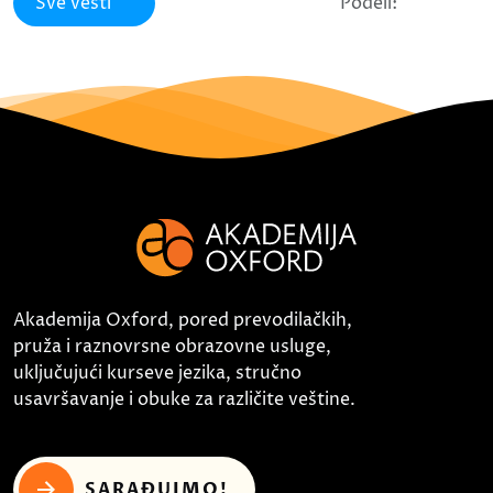
Sve vesti
Podeli:
Akademija Oxford, pored prevodilačkih,
pruža i raznovrsne obrazovne usluge,
uključujući kurseve jezika, stručno
usavršavanje i obuke za različite veštine.
SARAĐUJMO!