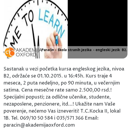
Sastanak u vezi početka kursa engleskog jezika, nivoa
B2, održaće se 01.10.2015. u 16:45h. Kurs traje 4
meseca, 2 puta nedeljno, po 90 minuta, u večernjim
satima. Cena mesečne rate samo 2.500,00 rsd.!
Specijalni popusti; za odlične učenike, studente,
nezaposlene, penzionere, itd...! Ukažite nam Vaše
poverenje, nećemo Vas izneveriti! T.C.Kocka II, lokal
1B. Tel. 069/10 50 584 i 035/571 366 Email:
paracin@akademijaoxford.com