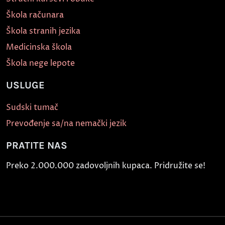
Škola računara
Škola stranih jezika
Medicinska škola
Škola nege lepote
USLUGE
Sudski tumač
Prevođenje sa/na nemački jezik
PRATITE NAS
Preko 2.000.000 zadovoljnih kupaca. Pridružite se!