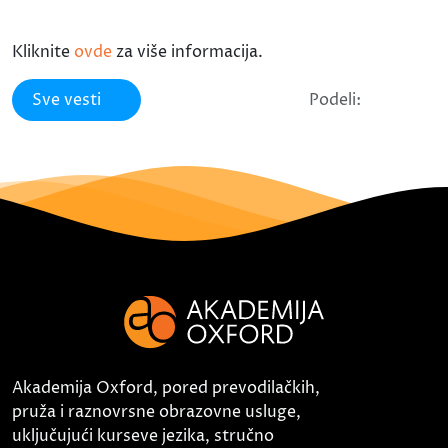
Kliknite
ovde
za više informacija.
Sve vesti
Podeli:
Akademija Oxford, pored prevodilačkih,
pruža i raznovrsne obrazovne usluge,
uključujući kurseve jezika, stručno