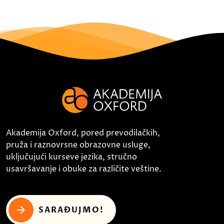
Akademija Oxford, pored prevodilačkih,
pruža i raznovrsne obrazovne usluge,
uključujući kurseve jezika, stručno
usavršavanje i obuke za različite veštine.
SARAĐUJMO!