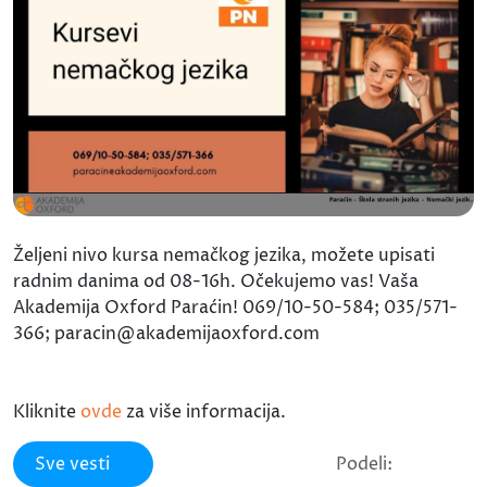
Željeni nivo kursa nemačkog jezika, možete upisati
radnim danima od 08-16h. Očekujemo vas! Vaša
Akademija Oxford Paraćin! 069/10-50-584; 035/571-
366; paracin@akademijaoxford.com
Kliknite
ovde
za više informacija.
Sve vesti
Podeli: