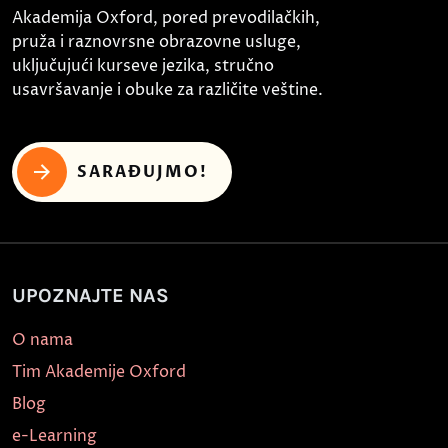
Akademija Oxford, pored prevodilačkih,
pruža i raznovrsne obrazovne usluge,
uključujući kurseve jezika, stručno
usavršavanje i obuke za različite veštine.
SARAĐUJMO!
UPOZNAJTE NAS
O nama
Tim Akademije Oxford
Blog
e-Learning