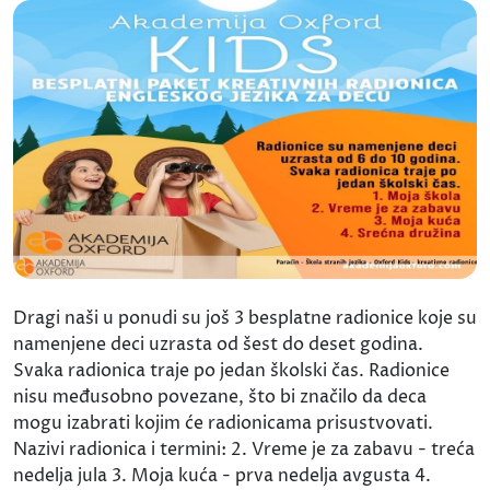
Dragi naši u ponudi su još 3 besplatne radionice koje su
namenjene deci uzrasta od šest do deset godina.
Svaka radionica traje po jedan školski čas. Radionice
nisu međusobno povezane, što bi značilo da deca
mogu izabrati kojim će radionicama prisustvovati.
Nazivi radionica i termini: 2. Vreme je za zabavu - treća
nedelja jula 3. Moja kuća - prva nedelja avgusta 4.