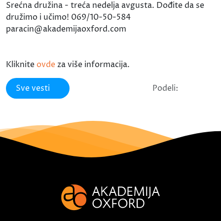
Srećna družina - treća nedelja avgusta. Dođite da se
družimo i učimo! 069/10-50-584
paracin@akademijaoxford.com
Kliknite
ovde
za više informacija.
Sve vesti
Podeli: