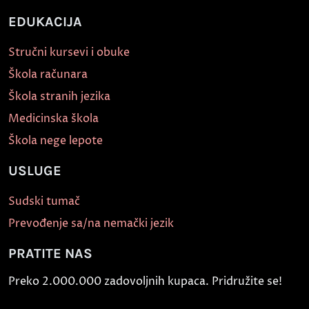
EDUKACIJA
Stručni kursevi i obuke
Škola računara
Škola stranih jezika
Medicinska škola
Škola nege lepote
USLUGE
Sudski tumač
Prevođenje sa/na nemački jezik
PRATITE NAS
Preko 2.000.000 zadovoljnih kupaca. Pridružite se!