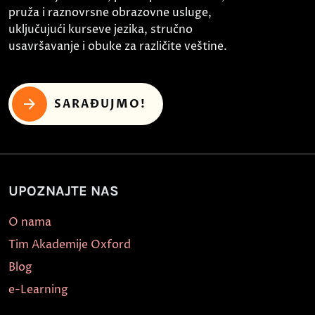
pruža i raznovrsne obrazovne usluge,
uključujući kurseve jezika, stručno
usavršavanje i obuke za različite veštine.
SARAĐUJMO!
UPOZNAJTE NAS
O nama
Tim Akademije Oxford
Blog
e-Learning