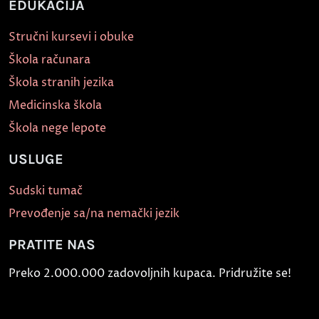
EDUKACIJA
Stručni kursevi i obuke
Škola računara
Škola stranih jezika
Medicinska škola
Škola nege lepote
USLUGE
Sudski tumač
Prevođenje sa/na nemački jezik
PRATITE NAS
Preko 2.000.000 zadovoljnih kupaca. Pridružite se!