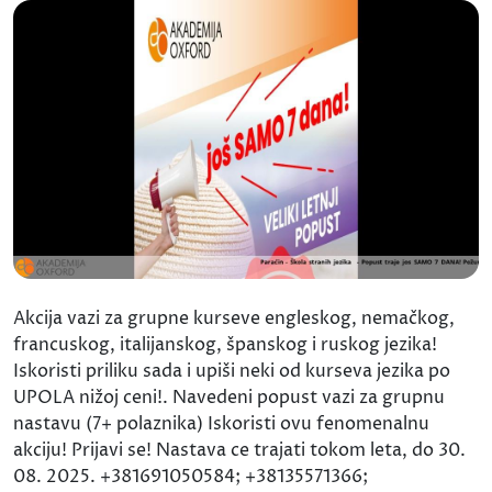
Akcija vazi za grupne kurseve engleskog, nemačkog,
francuskog, italijanskog, španskog i ruskog jezika!
Iskoristi priliku sada i upiši neki od kurseva jezika po
UPOLA nižoj ceni!. Navedeni popust vazi za grupnu
nastavu (7+ polaznika) Iskoristi ovu fenomenalnu
akciju! Prijavi se! Nastava ce trajati tokom leta, do 30.
08. 2025. +381691050584; +38135571366;