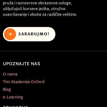
pruža i raznovrsne obrazovne usluge,
uključujući kurseve jezika, stručno
usavršavanje i obuke za različite veštine.
SARAĐUJMO!
UPOZNAJTE NAS
O nama
Tim Akademije Oxford
Blog
e-Learning