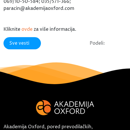
069/10-50-584; 035/571-366;
paracin@akademijaoxford.com
Kliknite
ovde
za više informacija.
Sve vesti
Podeli:
Akademija Oxford, pored prevodilačkih,