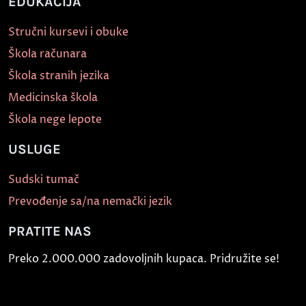
EDUKACIJA
Stručni kursevi i obuke
Škola računara
Škola stranih jezika
Medicinska škola
Škola nege lepote
USLUGE
Sudski tumač
Prevođenje sa/na nemački jezik
PRATITE NAS
Preko 2.000.000 zadovoljnih kupaca. Pridružite se!