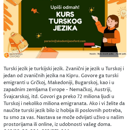
Turski jezik je turkijski jezik. Zvanični je jezik u Turskoj i
jedan od zvaničnih jezika na Kipru. Govore ga turski
emigranti u Grčkoj, Makedoniji, Bugarskoj, kao i u
zapadnim zemljama Evrope - Nemačkoj, Austriji,
Švajcarskoj, itd. Govori ga preko 72 miliona ljudi u
Turskoj i nekoliko miliona emigranata. Ako i vi želite da
naučite turski jezik bilo iz hobija ili poslovnih potreba,
tu smo za vas. Nastava se može odvijati uživo u našim
prostorijama ili online, iz udobnosti vašeg doma.