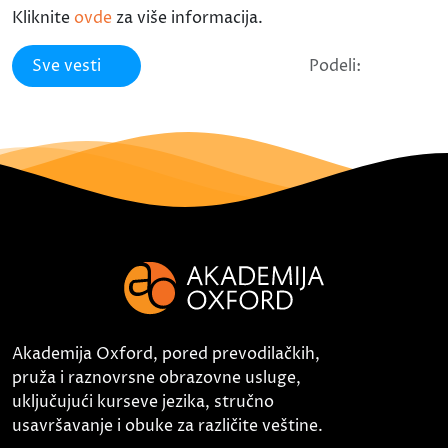
Kliknite
ovde
za više informacija.
Sve vesti
Podeli:
Akademija Oxford, pored prevodilačkih,
pruža i raznovrsne obrazovne usluge,
uključujući kurseve jezika, stručno
usavršavanje i obuke za različite veštine.