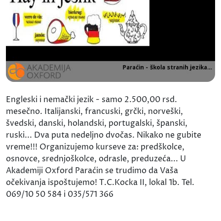
Engleski i nemački jezik - samo 2.500,00 rsd.
mesečno. Italijanski, francuski, grčki, norveški,
švedski, danski, holandski, portugalski, španski,
ruski... Dva puta nedeljno dvočas. Nikako ne gubite
vreme!!! Organizujemo kurseve za: predškolce,
osnovce, srednjoškolce, odrasle, preduzeća... U
Akademiji Oxford Paraćin se trudimo da Vaša
očekivanja ispoštujemo! T.C.Kocka II, lokal 1b. Tel.
069/10 50 584 i 035/571 366