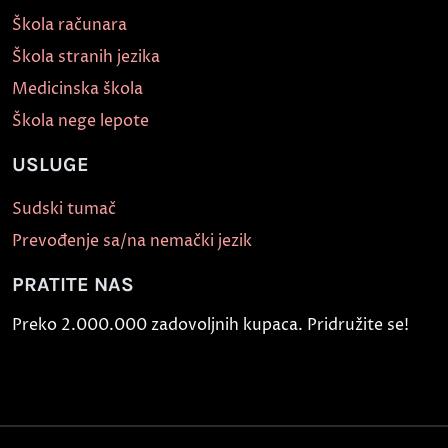
Škola računara
Škola stranih jezika
Medicinska škola
Škola nege lepote
USLUGE
Sudski tumač
Prevođenje sa/na nemački jezik
PRATITE NAS
Preko 2.000.000 zadovoljnih kupaca. Pridružite se!