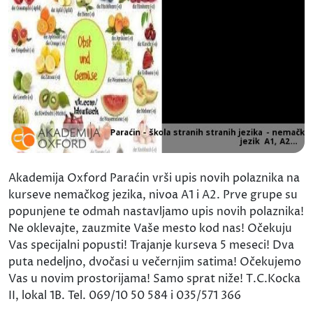
Akademija Oxford Paraćin vrši upis novih polaznika na
kurseve nemačkog jezika, nivoa A1 i A2. Prve grupe su
popunjene te odmah nastavljamo upis novih polaznika!
Ne oklevajte, zauzmite Vaše mesto kod nas! Očekuju
Vas specijalni popusti! Trajanje kurseva 5 meseci! Dva
puta nedeljno, dvočasi u večernjim satima! Očekujemo
Vas u novim prostorijama! Samo sprat niže! T.C.Kocka
II, lokal 1B. Tel. 069/10 50 584 i 035/571 366