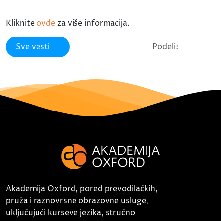
Kliknite
ovde
za više informacija.
Sve vesti
Podeli:
Akademija Oxford, pored prevodilačkih,
pruža i raznovrsne obrazovne usluge,
uključujući kurseve jezika, stručno