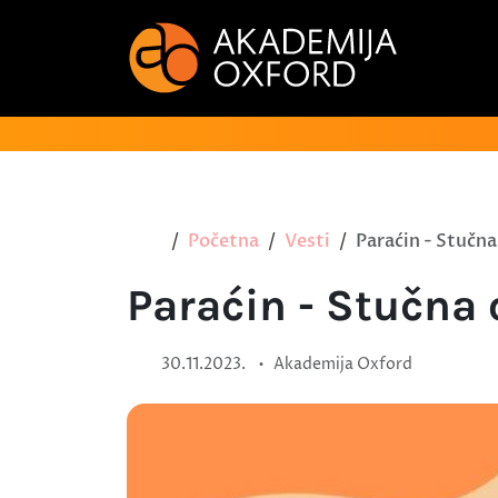
Početna
Vesti
Paraćin - Stučn
Paraćin - Stučna
•
30.11.2023.
Akademija Oxford