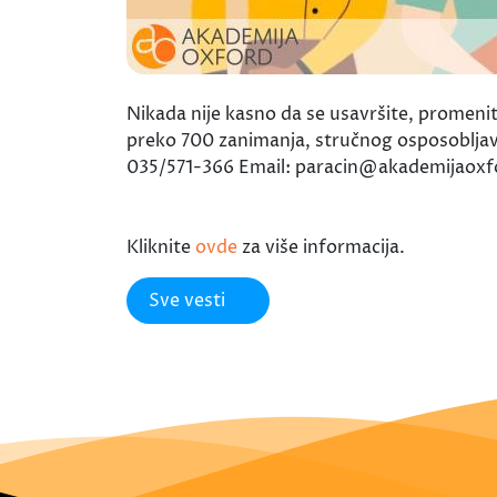
Nikada nije kasno da se usavršite, promeni
preko 700 zanimanja, stručnog osposobljava
035/571-366 Email: paracin@akademijaox
Kliknite
ovde
za više informacija.
Sve vesti