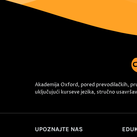
Akademija Oxford, pored prevodilačkih, pr
uključujući kurseve jezika, stručno usavršava
UPOZNAJTE NAS
EDUK