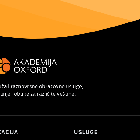
uža i raznovrsne obrazovne usluge,
nje i obuke za različite veštine.
ACIJA
USLUGE