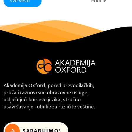
Sve vesti
Podeli:
Akademija Oxford, pored prevodilačkih,
pruža i raznovrsne obrazovne usluge,
uključujući kurseve jezika, stručno
usavršavanje i obuke za različite veštine.
SARAĐUJMO!