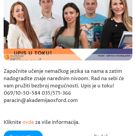
Započnite učenje nemačkog jezika sa nama a zatim
nadogradite znaje narednim nivoom. Rad na sebi će
vam pružiti bezbroj mogućnosti. Upis je u toku!
069/10-50-584 035/571-366
paracin@akademijaoxford.com
Kliknite
ovde
za više informacija.