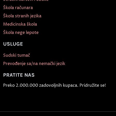
Škola računara
Škola stranih jezika
Medicinska škola
Škola nege lepote
USLUGE
Sudski tumač
Prevođenje sa/na nemački jezik
PRATITE NAS
Preko 2.000.000 zadovoljnih kupaca. Pridružite se!