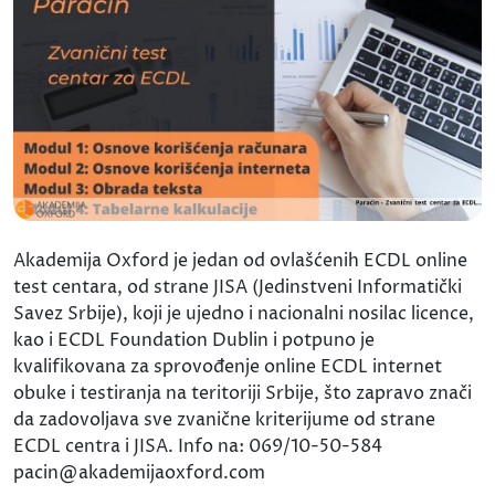
Akademija Oxford je jedan od ovlašćenih ECDL online
test centara, od strane JISA (Jedinstveni Informatički
Savez Srbije), koji je ujedno i nacionalni nosilac licence,
kao i ECDL Foundation Dublin i potpuno je
kvalifikovana za sprovođenje online ECDL internet
obuke i testiranja na teritoriji Srbije, što zapravo znači
da zadovoljava sve zvanične kriterijume od strane
ECDL centra i JISA. Info na: 069/10-50-584
pacin@akademijaoxford.com