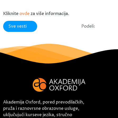
Kliknite
ovde
za više informacija.
Sve vesti
Podeli:
Akademija Oxford, pored prevodilačkih,
pruža i raznovrsne obrazovne usluge,
uključujući kurseve jezika, stručno