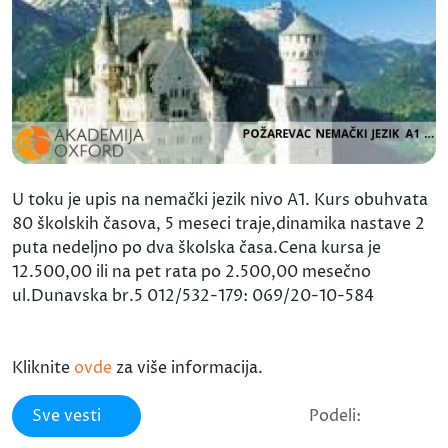
U toku je upis na nemački jezik nivo A1. Kurs obuhvata
80 školskih časova, 5 meseci traje,dinamika nastave 2
puta nedeljno po dva školska časa.Cena kursa je
12.500,00 ili na pet rata po 2.500,00 mesečno
ul.Dunavska br.5 012/532-179: 069/20-10-584
Kliknite
ovde
za više informacija.
Sve vesti
Podeli: