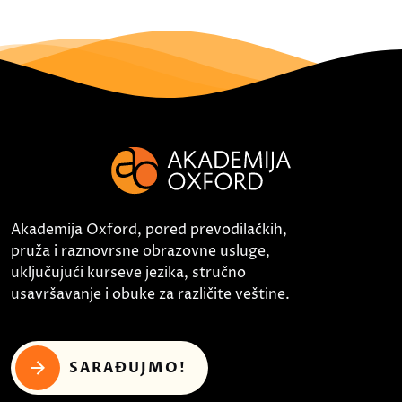
Akademija Oxford, pored prevodilačkih,
pruža i raznovrsne obrazovne usluge,
uključujući kurseve jezika, stručno
usavršavanje i obuke za različite veštine.
SARAĐUJMO!