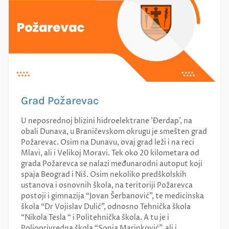
Grad Požarevac
U neposrednoj blizini hidroelektrane 'Đerdap', na
obali Dunava, u Braničevskom okrugu je smešten grad
Požarevac. Osim na Dunavu, ovaj grad leži i na reci
Mlavi, ali i Velikoj Moravi. Tek oko 20 kilometara od
grada Požarevca se nalazi međunarodni autoput koji
spaja Beograd i Niš. Osim nekoliko predškolskih
ustanova i osnovnih škola, na teritoriji Požarevca
postoji i gimnazija “Jovan Šerbanović”, te medicinska
škola “Dr Vojislav Dulić”, odnosno Tehnička škola
“Nikola Tesla “ i Politehnička škola. A tu je i
Poljoprivredna škola “Sonja Marinković”, ali i