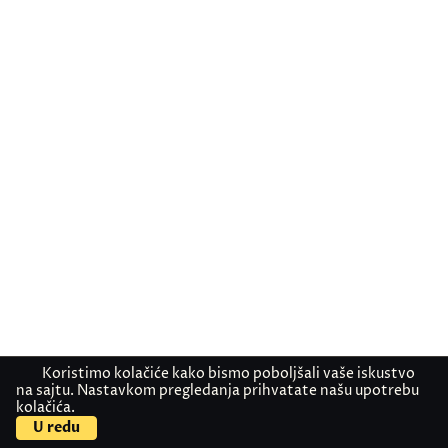
3. jul 2026
Pročitaj više
1. oktobar 2021
Koristimo kolačiće kako bismo poboljšali vaše iskustvo
na sajtu. Nastavkom pregledanja prihvatate našu upotrebu
kolačića.
U redu
Pročitaj više