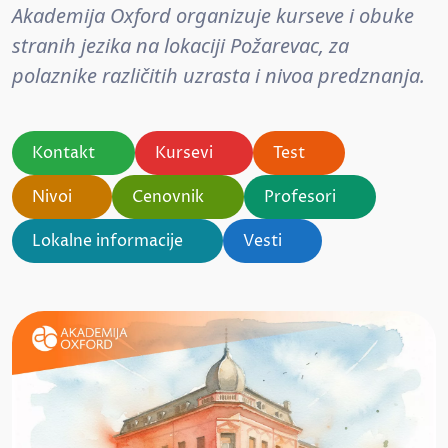
Akademija Oxford organizuje kurseve i obuke
stranih jezika na lokaciji Požarevac, za
polaznike različitih uzrasta i nivoa predznanja.
Kontakt
Kursevi
Test
Nivoi
Cenovnik
Profesori
Lokalne informacije
Vesti