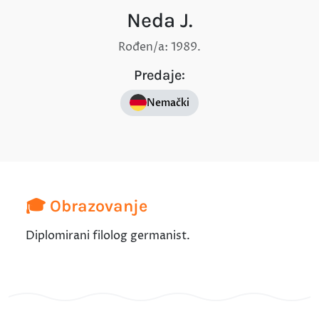
Neda J.
Rođen/a: 1989.
Predaje:
Nemački
🎓 Obrazovanje
Diplomirani filolog germanist.