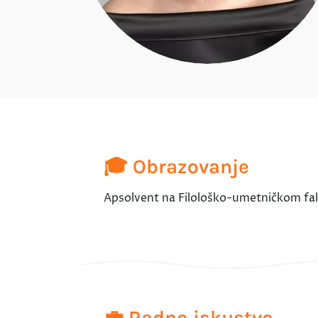
🎓 Obrazovanje
Apsolvent na Filološko-umetničkom faku
💼 Radno iskustvo