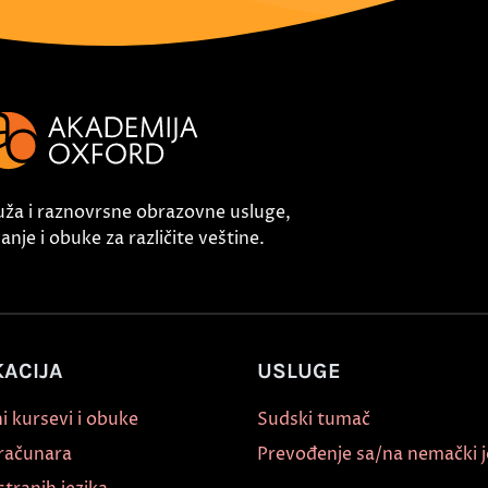
uža i raznovrsne obrazovne usluge,
nje i obuke za različite veštine.
ACIJA
USLUGE
i kursevi i obuke
Sudski tumač
 računara
Prevođenje sa/na nemački j