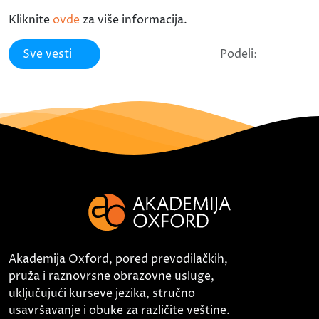
Kliknite
ovde
za više informacija.
Sve vesti
Podeli:
Akademija Oxford, pored prevodilačkih,
pruža i raznovrsne obrazovne usluge,
uključujući kurseve jezika, stručno
usavršavanje i obuke za različite veštine.