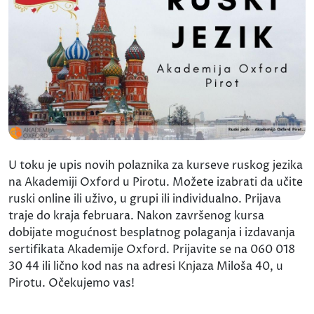
U toku je upis novih polaznika za kurseve ruskog jezika
na Akademiji Oxford u Pirotu. Možete izabrati da učite
ruski online ili uživo, u grupi ili individualno. Prijava
traje do kraja februara. Nakon završenog kursa
dobijate mogućnost besplatnog polaganja i izdavanja
sertifikata Akademije Oxford. Prijavite se na 060 018
30 44 ili lično kod nas na adresi Knjaza Miloša 40, u
Pirotu. Očekujemo vas!