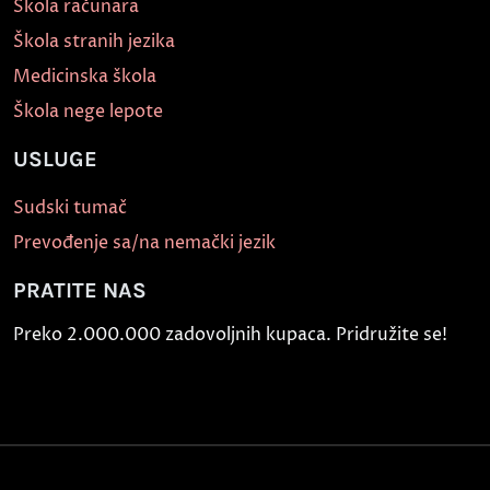
Škola računara
Škola stranih jezika
Medicinska škola
Škola nege lepote
USLUGE
Sudski tumač
Prevođenje sa/na nemački jezik
PRATITE NAS
Preko 2.000.000 zadovoljnih kupaca. Pridružite se!