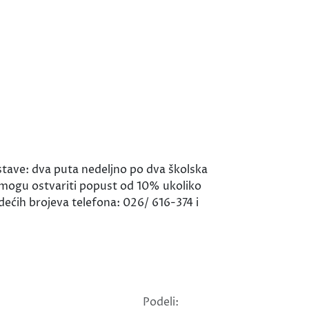
astave: dva puta nedeljno po dva školska
i mogu ostvariti popust od 10% ukoliko
edećih brojeva telefona: 026/ 616-374 i
Podeli: