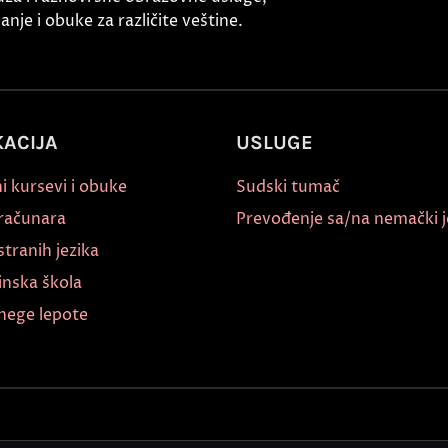
nje i obuke za različite veštine.
ACIJA
USLUGE
i kursevi i obuke
Sudski tumač
 računara
Prevođenje sa/na nemački j
stranih jezika
inska škola
nege lepote