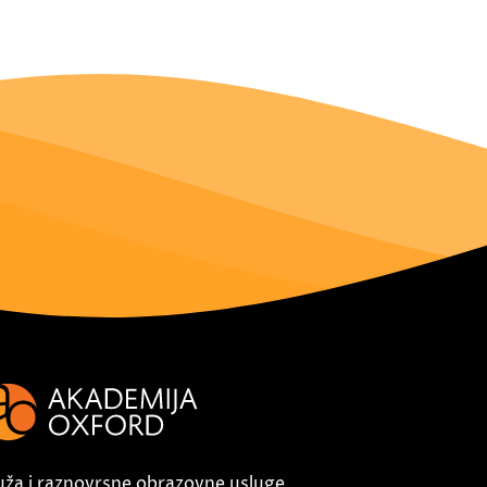
uža i raznovrsne obrazovne usluge,