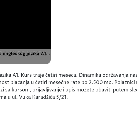
jezika A1. Kurs traje četiri meseca. Dinamika održavanja n
ost plaćanja u četiri mesečne rate po 2.500 rsd. Polaznic
zi sa kursom, prijavljivanje i upis možete obaviti putem sl
ma u ul. Vuka Karadžića 5/21.