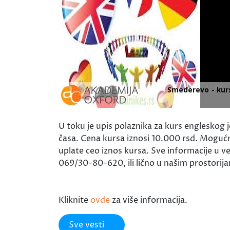
U toku je upis polaznika za kurs engleskog 
časa. Cena kursa iznosi 10.000 rsd. Mogućn
uplate ceo iznos kursa. Sve informacije u ve
069/30-80-620, ili lično u našim prostorija
Kliknite
ovde
za više informacija.
Sve vesti