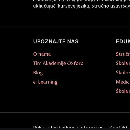
uključujući kurseve jezika, stručno usavršava
UPOZNAJTE NAS
EDUK
O nama
Stručn
Tim Akademije Oxford
Škola
Blog
Škola 
e-Learning
Medic
Škola 
Politika bezbednosti informacija
Kontakt