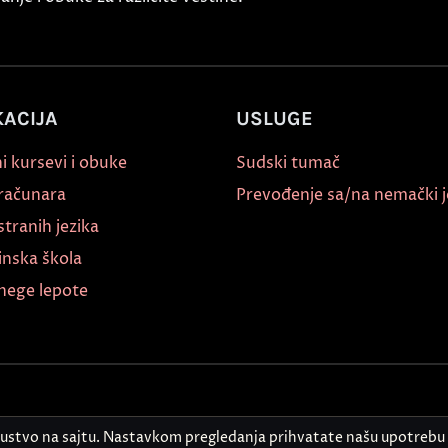
ACIJA
USLUGE
i kursevi i obuke
Sudski tumač
 računara
Prevođenje sa/na nemački j
stranih jezika
inska škola
nege lepote
kustvo na sajtu. Nastavkom pregledanja prihvatate našu upotrebu 