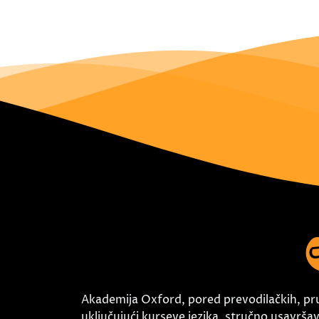
Akademija Oxford, pored prevodilačkih, pr
uključujući kurseve jezika, stručno usavršava