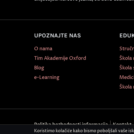
UPOZNAJTE NAS
EDUK
O nama
Stručn
Tim Akademije Oxford
Škola
Blog
Škola 
e-Learning
Medic
Škola 
Politika bezbednosti informacija
Kontakt
Koristimo kolačiće kako bismo poboljšali vaše is