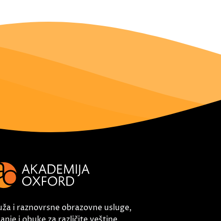
uža i raznovrsne obrazovne usluge,
nje i obuke za različite veštine.