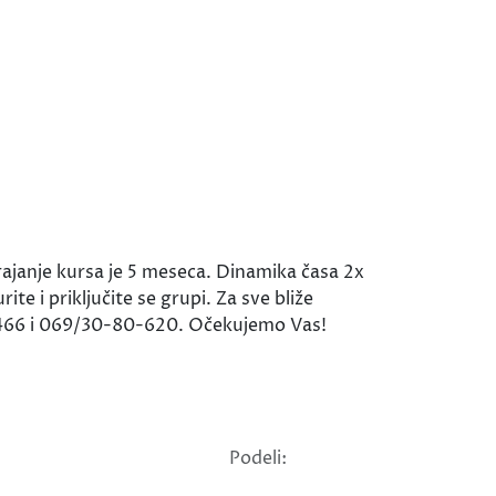
ajanje kursa je 5 meseca. Dinamika časa 2x
e i priključite se grupi. Za sve bliže
-22-466 i 069/30-80-620. Očekujemo Vas!
Podeli: