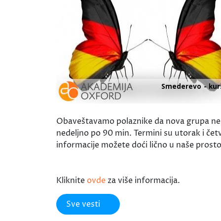
Obaveštavamo polaznike da nova grupa nemač
nedeljno po 90 min. Termini su utorak i četv
informacije možete doći lično u naše prosto
Kliknite
ovde
za više informacija.
Sve vesti