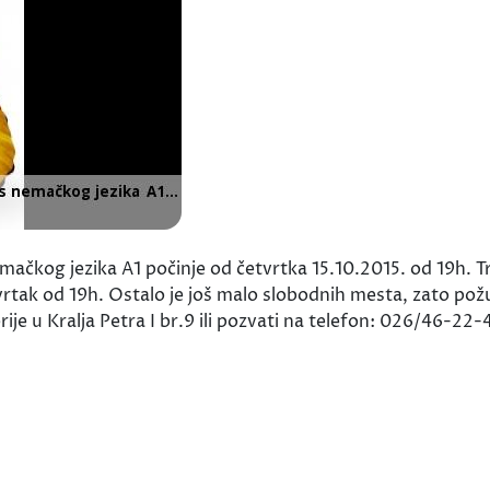
kog jezika A1 počinje od četvrtka 15.10.2015. od 19h. Tr
rtak od 19h. Ostalo je još malo slobodnih mesta, zato požurit
rije u Kralja Petra I br.9 ili pozvati na telefon: 026/46