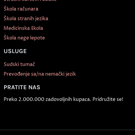
Škola računara
Škola stranih jezika
Medicinska škola
Škola nege lepote
USLUGE
Sudski tumač
Prevođenje sa/na nemački jezik
PRATITE NAS
Preko 2.000.000 zadovoljnih kupaca. Pridružite se!