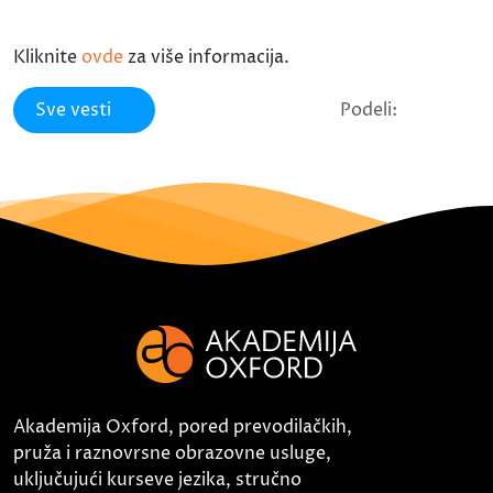
Kliknite
ovde
za više informacija.
Sve vesti
Podeli:
Akademija Oxford, pored prevodilačkih,
pruža i raznovrsne obrazovne usluge,
uključujući kurseve jezika, stručno