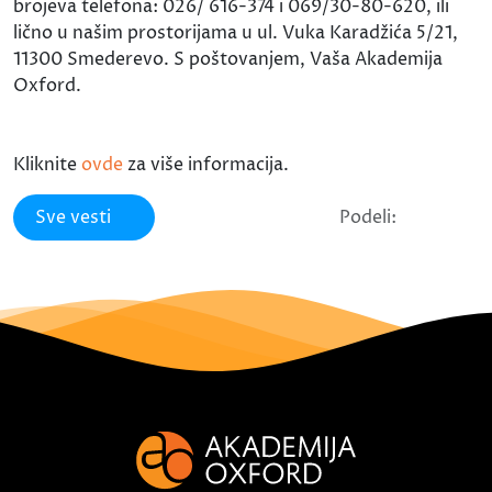
brojeva telefona: 026/ 616-374 i 069/30-80-620, ili
lično u našim prostorijama u ul. Vuka Karadžića 5/21,
11300 Smederevo. S poštovanjem, Vaša Akademija
Oxford.
Kliknite
ovde
za više informacija.
Sve vesti
Podeli: