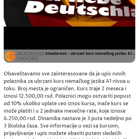
Obaveštavamo sve zainteresovane da je upis novih
polaznika za ubrzani kurs nemačkog jezika A1 nivoa u
toku. Broj mesta je ograničen. Kurs traje 2 meseca i
iznosi 12.500,00 rsd. Polaznici mogu ostvariti popust
od 10% ukoliko uplate ceo iznos kursa, inače kurs se
može platiti i u 2 jednake mesečne rate, koje iznose
6.250,00 rsd. Dinamika nastave je 3 puta nedeljno po
3 školska časa. Sve informacije u vezi sa kursom,
prijavljivanje i upis možete obaviti putem sledećih