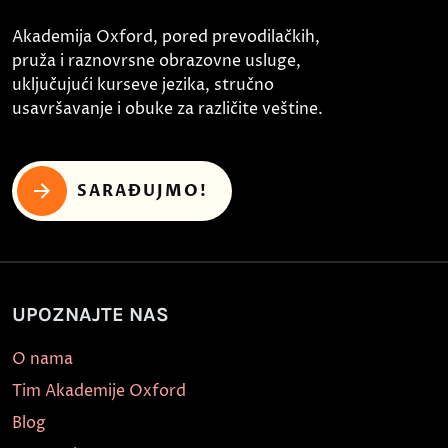
Akademija Oxford, pored prevodilačkih,
pruža i raznovrsne obrazovne usluge,
uključujući kurseve jezika, stručno
usavršavanje i obuke za različite veštine.
SARAĐUJMO!
UPOZNAJTE NAS
O nama
Tim Akademije Oxford
Blog