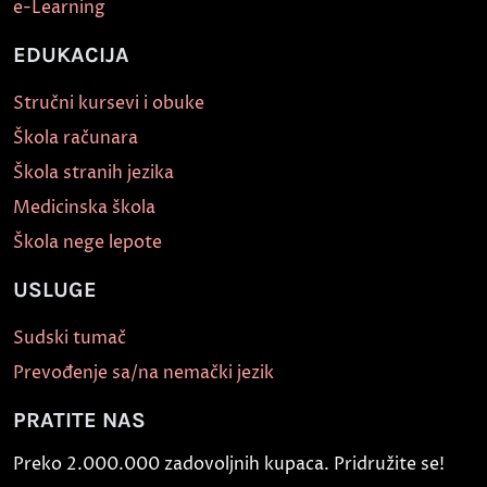
e-Learning
EDUKACIJA
Stručni kursevi i obuke
Škola računara
Škola stranih jezika
Medicinska škola
Škola nege lepote
USLUGE
Sudski tumač
Prevođenje sa/na nemački jezik
PRATITE NAS
Preko 2.000.000 zadovoljnih kupaca. Pridružite se!