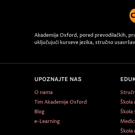
Akademija Oxford, pored prevodilačkih, pr
uključujući kurseve jezika, stručno usavršava
UPOZNAJTE NAS
EDUK
O nama
Stručn
Tim Akademije Oxford
Škola
Blog
Škola 
e-Learning
Medic
Škola 