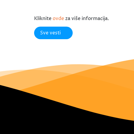
Kliknite
ovde
za više informacija.
Sve vesti