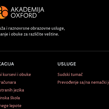
uža i raznovrsne obrazovne usluge,
nje i obuke za različite veštine.
ACIJA
USLUGE
i kursevi i obuke
Sudski tumač
 računara
Prevođenje sa/na nemački j
stranih jezika
inska škola
nege lepote