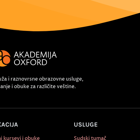
uža i raznovrsne obrazovne usluge,
nje i obuke za različite veštine.
ACIJA
USLUGE
i kursevi i obuke
Sudski tumač