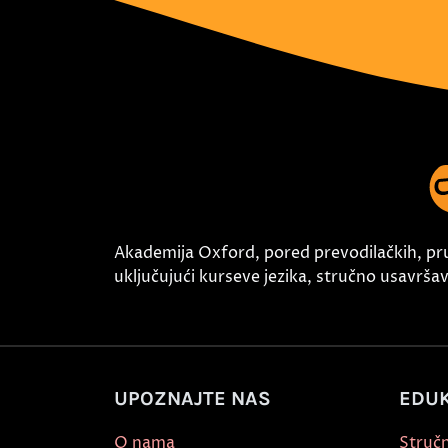
Akademija Oxford, pored prevodilačkih, pr
uključujući kurseve jezika, stručno usavršava
UPOZNAJTE NAS
EDUK
O nama
Stručn