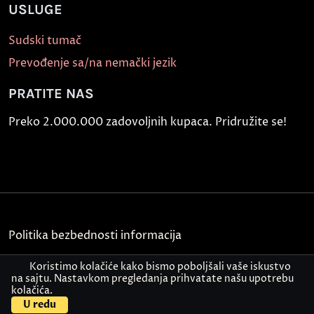
USLUGE
Sudski tumač
Prevođenje sa/na nemački jezik
PRATITE NAS
Preko 2.000.000 zadovoljnih kupaca. Pridružite se!
Politika bezbednosti informacija
Kontakt
Koristimo kolačiće kako bismo poboljšali vaše iskustvo
na sajtu. Nastavkom pregledanja prihvatate našu upotrebu
kolačića.
© Akademija Oxford 2026.
U redu