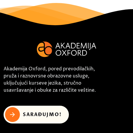
Akademija Oxford, pored prevodilačkih,
pruža i raznovrsne obrazovne usluge,
uključujući kurseve jezika, stručno
usavršavanje i obuke za različite veštine.
SARAĐUJMO!