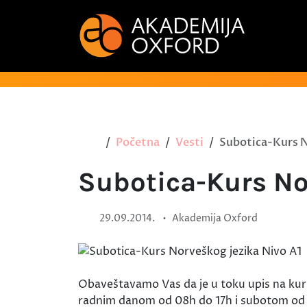
Početna
Vesti
Subotica-Kurs N
Subotica-Kurs No
•
29.09.2014.
Akademija Oxford
Obaveštavamo Vas da je u toku upis na kur
radnim danom od 08h do 17h i subotom od 0