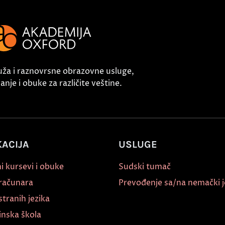
uža i raznovrsne obrazovne usluge,
nje i obuke za različite veštine.
ACIJA
USLUGE
i kursevi i obuke
Sudski tumač
 računara
Prevođenje sa/na nemački j
stranih jezika
inska škola