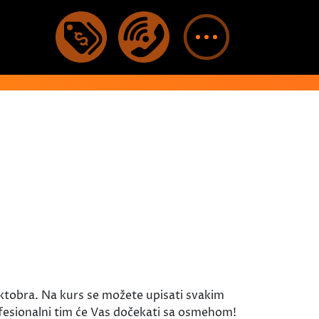
ktobra. Na kurs se možete upisati svakim
fesionalni tim će Vas dočekati sa osmehom!