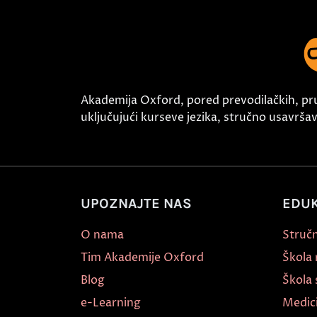
Akademija Oxford, pored prevodilačkih, pr
uključujući kurseve jezika, stručno usavršava
UPOZNAJTE NAS
EDUK
O nama
Stručn
Tim Akademije Oxford
Škola
Blog
Škola 
e-Learning
Medic