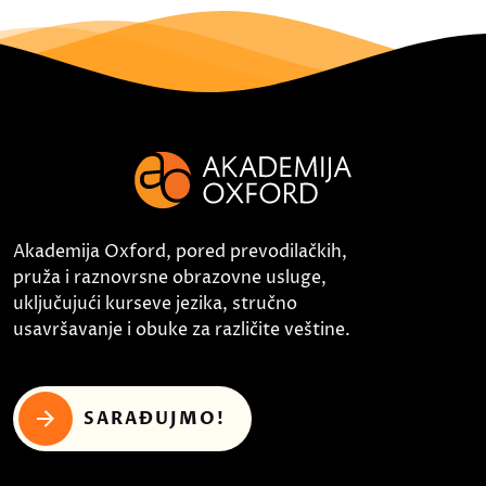
Akademija Oxford, pored prevodilačkih,
pruža i raznovrsne obrazovne usluge,
uključujući kurseve jezika, stručno
usavršavanje i obuke za različite veštine.
SARAĐUJMO!