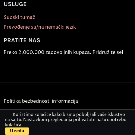
USLUGE
Sudski tumač
Prevođenje sa/na nemački jezik
PRATITE NAS
Preko 2.000.000 zadovoljnih kupaca. Pridružite se!
Politika bezbednosti informacija
Kontakt
Koristimo kolačiće kako bismo poboljšali vaše iskustvo
na sajtu. Nastavkom pregledanja prihvatate našu upotrebu
kolačića.
© Akademija Oxford 2026.
U redu