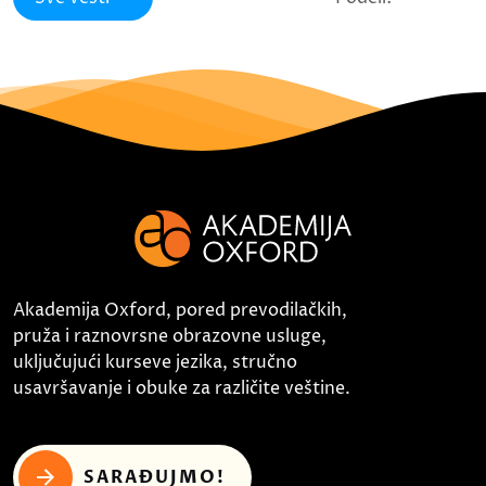
Akademija Oxford, pored prevodilačkih,
pruža i raznovrsne obrazovne usluge,
uključujući kurseve jezika, stručno
usavršavanje i obuke za različite veštine.
SARAĐUJMO!