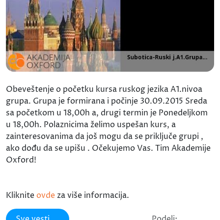
Obeveštenje o početku kursa ruskog jezika A1.nivoa
grupa. Grupa je formirana i počinje 30.09.2015 Sreda
sa početkom u 18,00h a, drugi termin je Ponedeljkom
u 18,00h. Polaznicima želimo uspešan kurs, a
zainteresovanima da još mogu da se priključe grupi ,
ako dođu da se upišu . Očekujemo Vas. Tim Akademije
Oxford!
Kliknite
ovde
za više informacija.
Sve vesti
Podeli: