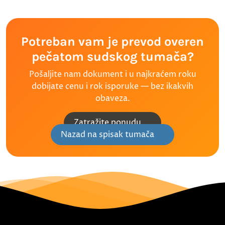
Potreban vam je prevod overen
pečatom sudskog tumača?
Pošaljite nam dokument i u najkraćem roku
dobijate cenu i rok isporuke — bez ikakvih
obaveza.
Zatražite ponudu
Nazad na spisak tumača