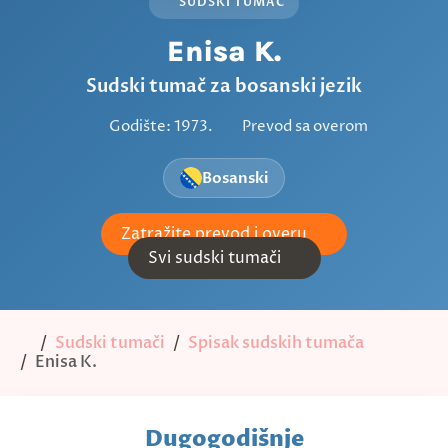
SUDSKI TUMAČ
Enisa K.
Sudski tumač za bosanski jezik
Godište: 1973.
Prevod sa overom
Bosanski
Zatražite prevod i overu
Svi sudski tumači
Sudski tumači
Spisak sudskih tumača
Enisa K.
Dugogodišnje