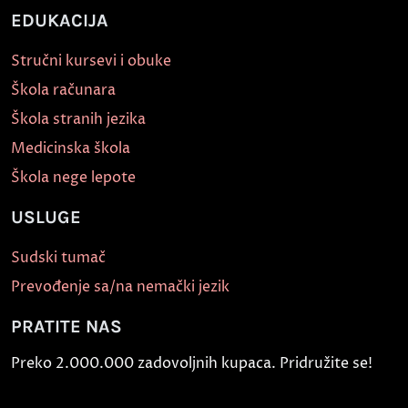
EDUKACIJA
Stručni kursevi i obuke
Škola računara
Škola stranih jezika
Medicinska škola
Škola nege lepote
USLUGE
Sudski tumač
Prevođenje sa/na nemački jezik
PRATITE NAS
Preko 2.000.000 zadovoljnih kupaca. Pridružite se!