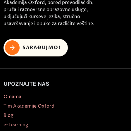
Akademija Oxford, pored prevodilačkih,
pruža i raznovrsne obrazovne usluge,
uključujući kurseve jezika, stručno
usavršavanje i obuke za različite veštine.
SARAĐUJMO!
UPOZNAJTE NAS
O nama
Tim Akademije Oxford
Blog
e-Learning