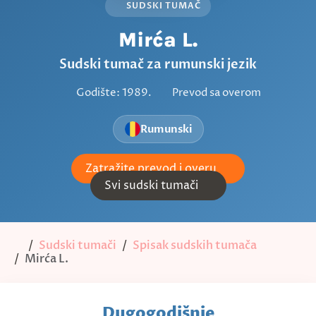
SUDSKI TUMAČ
Mirća L.
Sudski tumač za rumunski jezik
Godište: 1989.
Prevod sa overom
Rumunski
Zatražite prevod i overu
Svi sudski tumači
Sudski tumači
Spisak sudskih tumača
Mirća L.
Dugogodišnje