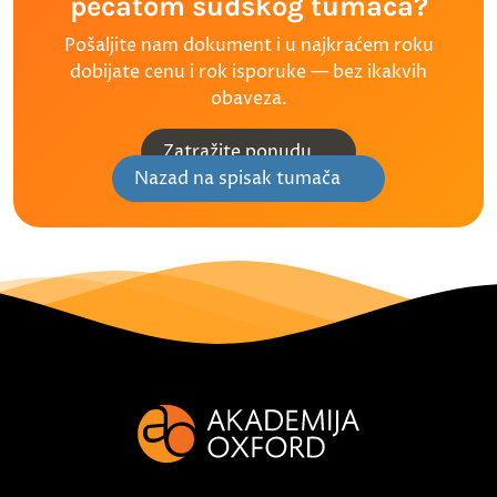
pečatom sudskog tumača?
Pošaljite nam dokument i u najkraćem roku
dobijate cenu i rok isporuke — bez ikakvih
obaveza.
Zatražite ponudu
Nazad na spisak tumača