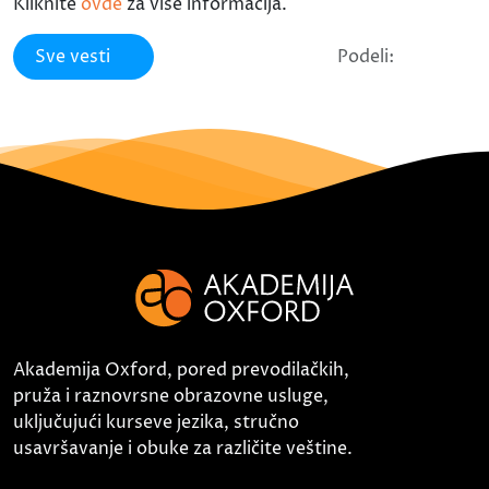
Kliknite
ovde
za više informacija.
Sve vesti
Podeli:
Akademija Oxford, pored prevodilačkih,
pruža i raznovrsne obrazovne usluge,
uključujući kurseve jezika, stručno
usavršavanje i obuke za različite veštine.