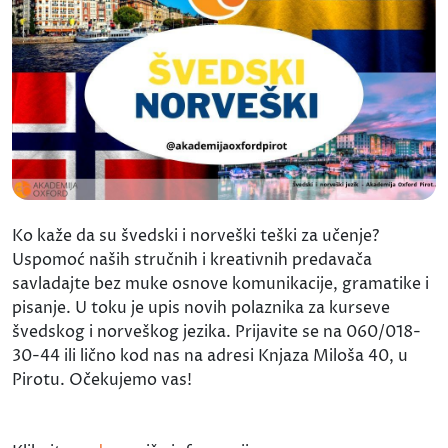
Ko kaže da su švedski i norveški teški za učenje?
Uspomoć naših stručnih i kreativnih predavača
savladajte bez muke osnove komunikacije, gramatike i
pisanje. U toku je upis novih polaznika za kurseve
švedskog i norveškog jezika. Prijavite se na 060/018-
30-44 ili lično kod nas na adresi Knjaza Miloša 40, u
Pirotu. Očekujemo vas!