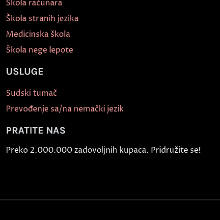
Škola računara
Škola stranih jezika
Medicinska škola
Škola nege lepote
USLUGE
Sudski tumač
Prevođenje sa/na nemački jezik
PRATITE NAS
Preko 2.000.000 zadovoljnih kupaca. Pridružite se!