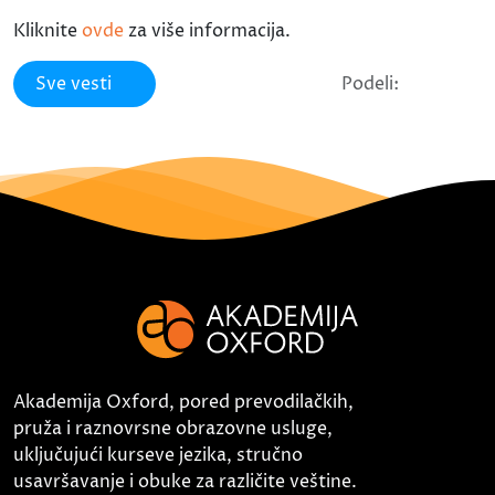
Kliknite
ovde
za više informacija.
Sve vesti
Podeli:
Akademija Oxford, pored prevodilačkih,
pruža i raznovrsne obrazovne usluge,
uključujući kurseve jezika, stručno
usavršavanje i obuke za različite veštine.