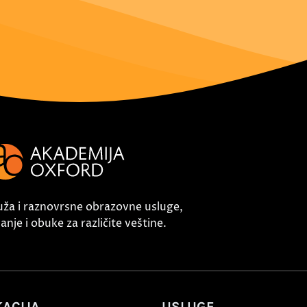
uža i raznovrsne obrazovne usluge,
nje i obuke za različite veštine.
ACIJA
USLUGE