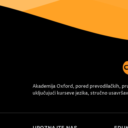
Akademija Oxford, pored prevodilačkih, pr
uključujući kurseve jezika, stručno usavršava
UPOZNAJTE NAS
EDUK