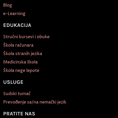
Blog
e-Learning
EDUKACIJA
Stručni kursevi i obuke
Škola računara
Škola stranih jezika
Medicinska škola
Škola nege lepote
USLUGE
Sudski tumač
Prevođenje sa/na nemački jezik
PRATITE NAS