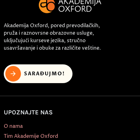
Akademija Oxford, pored prevodilačkih,
pruža i raznovrsne obrazovne usluge,
uključujući kurseve jezika, stručno
usavršavanje i obuke za različite veštine.
SARAĐUJMO!
UPOZNAJTE NAS
O nama
Tim Akademije Oxford