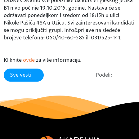
Obaveštavamo sve polaznike da kurs engleskog jezika
B1 nivo počinje 19.10.2015. godine. Nastava će se
održavati ponedeljkom i sredom od 18:15h u ulici
Nikole Pašića 48A u Užicu. Svi zainteresovani kandidati
se mogu priključiti grupi. Info&prijave na sledeće
brojeve telefona: 060/40-60-585 ili 031/525-141.
Kliknite
ovde
za više informacija.
Sve vesti
Podeli: