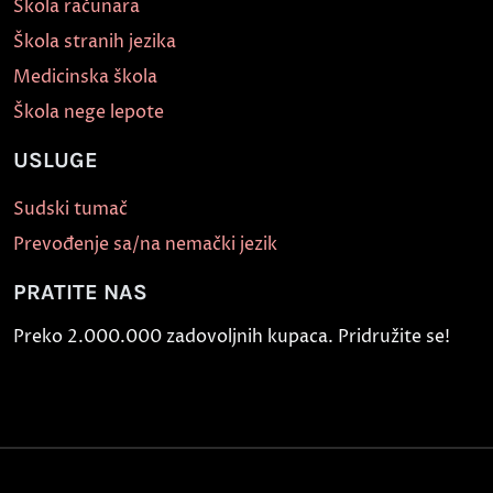
Škola računara
Škola stranih jezika
Medicinska škola
Škola nege lepote
USLUGE
Sudski tumač
Prevođenje sa/na nemački jezik
PRATITE NAS
Preko 2.000.000 zadovoljnih kupaca. Pridružite se!