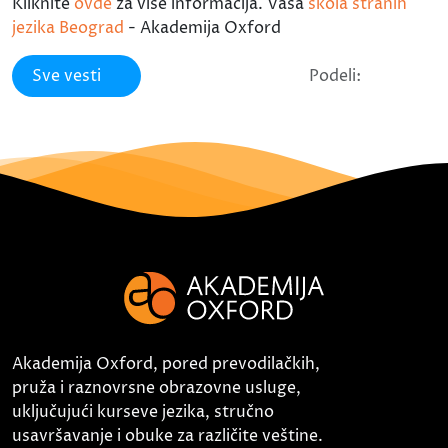
Kliknite
ovde
za više informacija. Vaša
škola stranih
jezika Beograd
- Akademija Oxford
Sve vesti
Podeli:
Akademija Oxford, pored prevodilačkih,
pruža i raznovrsne obrazovne usluge,
uključujući kurseve jezika, stručno
usavršavanje i obuke za različite veštine.