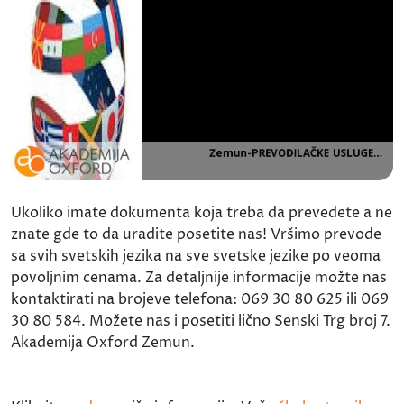
Ukoliko imate dokumenta koja treba da prevedete a ne
znate gde to da uradite posetite nas! Vršimo prevode
sa svih svetskih jezika na sve svetske jezike po veoma
povoljnim cenama. Za detaljnije informacije možte nas
kontaktirati na brojeve telefona: 069 30 80 625 ili 069
30 80 584. Možete nas i posetiti lično Senski Trg broj 7.
Akademija Oxford Zemun.