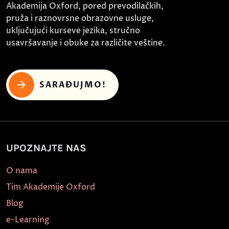
Akademija Oxford, pored prevodilačkih,
pruža i raznovrsne obrazovne usluge,
uključujući kurseve jezika, stručno
usavršavanje i obuke za različite veštine.
SARAĐUJMO!
UPOZNAJTE NAS
O nama
Tim Akademije Oxford
Blog
e-Learning