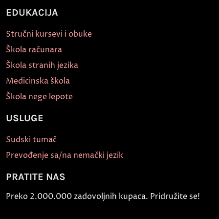
EDUKACIJA
Stručni kursevi i obuke
Škola računara
Škola stranih jezika
Medicinska škola
Škola nege lepote
USLUGE
Sudski tumač
Prevođenje sa/na nemački jezik
PRATITE NAS
Preko 2.000.000 zadovoljnih kupaca. Pridružite se!