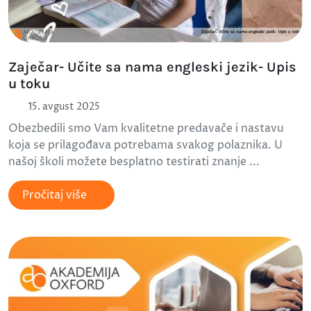
Zaječar- Učite sa nama engleski jezik- Upis
u toku
15. avgust 2025
Obezbedili smo Vam kvalitetne predavače i nastavu
koja se prilagođava potrebama svakog polaznika. U
našoj školi možete besplatno testirati znanje ...
Pročitaj više