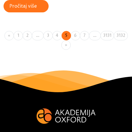
Pročitaj više
«
1
2
…
3
4
5
6
7
…
3131
3132
»