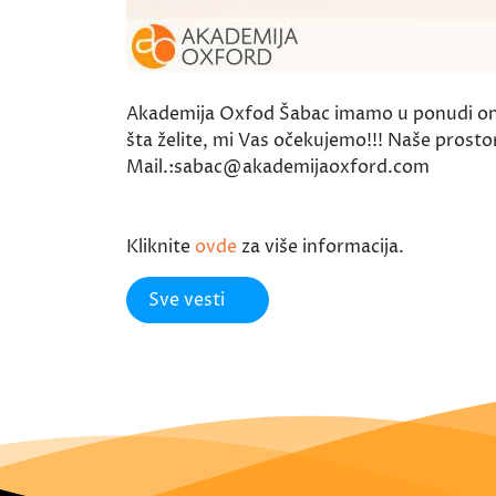
Akademija Oxfod Šabac imamo u ponudi onlin
šta želite, mi Vas očekujemo!!! Naše prosto
Mail.:sabac@akademijaoxford.com
Kliknite
ovde
za više informacija.
Sve vesti