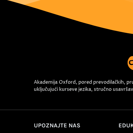
Akademija Oxford, pored prevodilačkih, pr
uključujući kurseve jezika, stručno usavršava
UPOZNAJTE NAS
EDUK