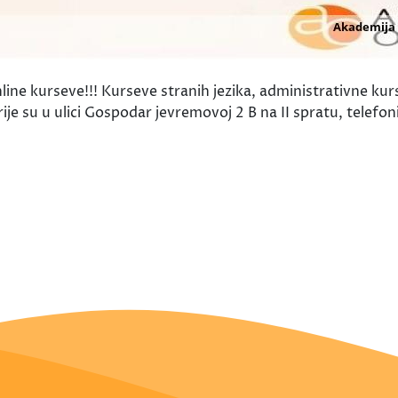
e kurseve!!! Kurseve stranih jezika, administrativne kurs
rije su u ulici Gospodar jevremovoj 2 B na II spratu, tele