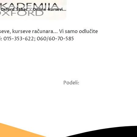
eve, kurseve računara... Vi samo odlučite
foni: 015-353-622; 060/60-70-585
Podeli: