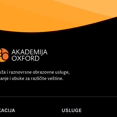
uža i raznovrsne obrazovne usluge,
nje i obuke za različite veštine.
ACIJA
USLUGE