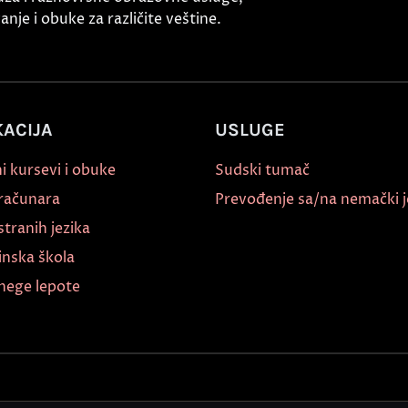
nje i obuke za različite veštine.
ACIJA
USLUGE
i kursevi i obuke
Sudski tumač
 računara
Prevođenje sa/na nemački j
stranih jezika
inska škola
nege lepote