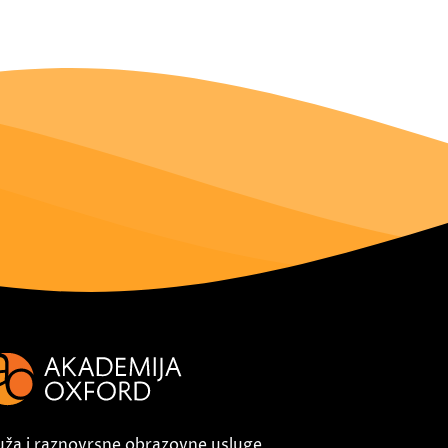
uža i raznovrsne obrazovne usluge,