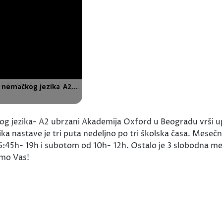
kog jezika- A2 ubrzani Akademija Oxford u Beogradu vrši u
ka nastave je tri puta nedeljno po tri školska časa. Mesečn
6:45h- 19h i subotom od 10h- 12h. Ostalo je 3 slobodna mest
emo Vas!