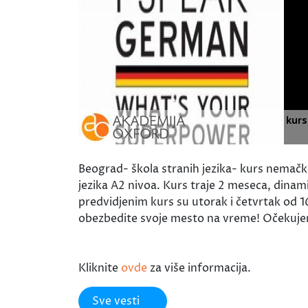
Beograd- škola stranih jezika- kurs nemač
jezika A2 nivoa. Kurs traje 2 meseca, dinami
predvidjenim kurs su utorak i četvrtak od 1
obezbedite svoje mesto na vreme! Očekuj
Kliknite
ovde
za više informacija.
Sve vesti