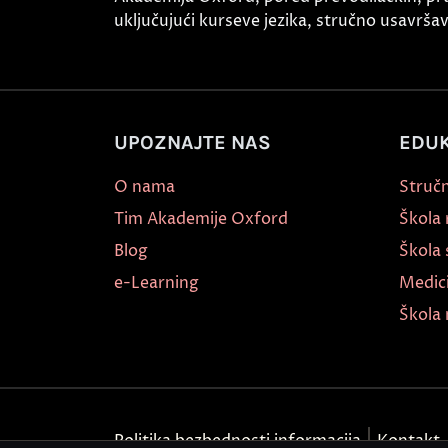
uključujući kurseve jezika, stručno usavršava
UPOZNAJTE NAS
EDUK
O nama
Stručn
Tim Akademije Oxford
Škola
Blog
Škola 
e-Learning
Medic
Škola 
Politika bezbednosti informacija
Kontakt