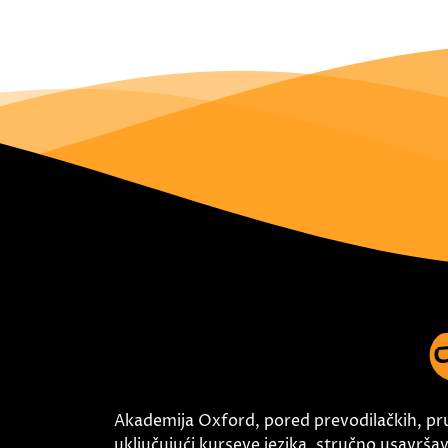
Akademija Oxford, pored prevodilačkih, pr
uključujući kurseve jezika, stručno usavršava