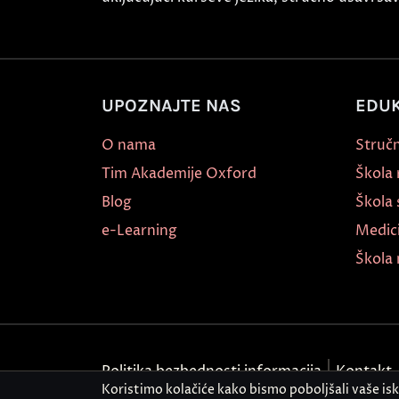
UPOZNAJTE NAS
EDUK
O nama
Stručn
Tim Akademije Oxford
Škola
Blog
Škola 
e-Learning
Medic
Škola 
Politika bezbednosti informacija
Kontakt
Koristimo kolačiće kako bismo poboljšali vaše is