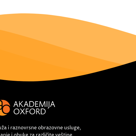
uža i raznovrsne obrazovne usluge,
nje i obuke za različite veštine.