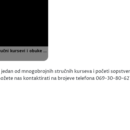
 jedan od mnogobrojnih stručnih kurseva i početi sopstveni
je možete nas kontaktirati na brojeve telefona 069-30-80-6