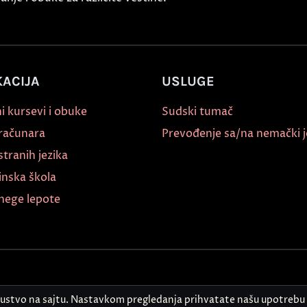
ACIJA
USLUGE
i kursevi i obuke
Sudski tumač
 računara
Prevođenje sa/na nemački j
stranih jezika
inska škola
nege lepote
kustvo na sajtu. Nastavkom pregledanja prihvatate našu upotrebu 