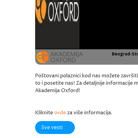
Poštovani polaznici kod nas možete završiti
to i posetite nas! Za detaljnije informaci
Akademija Oxford!
Kliknite
ovde
za više informacija.
Sve vesti