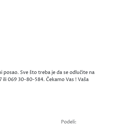
 posao. Sve što treba je da se odlučite na
27 ili 069 30-80-584. Čekamo Vas ! Vaša
Podeli: